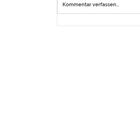
Kommentar verfassen...
Fotos vom
Einweihungsgottesdienst
von Joanne Schardt –
21.06.2026
ADRESSE
Eglise évangélique mennonite
du Sonnenberg
Rue des Prés 21
CH-2720 Tramelan