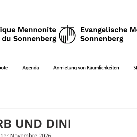
lique Mennonite
Evangelische 
du Sonnenberg
Sonnenberg
ote
Agenda
Anmietung von Räumlichkeiten
S
RB UND DINI
s 1er Novembre 2026