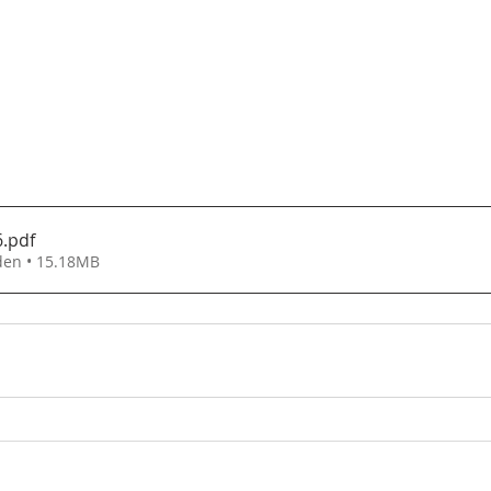
6
.pdf
den • 15.18MB