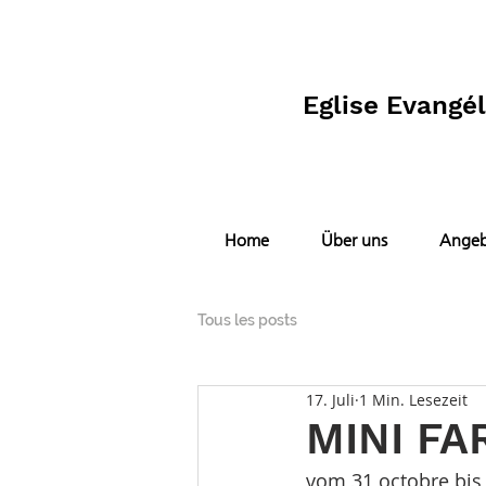
Eglise Evangé
Home
Über uns
Angeb
Tous les posts
17. Juli
1 Min. Lesezeit
MINI FA
vom 31 octobre bi